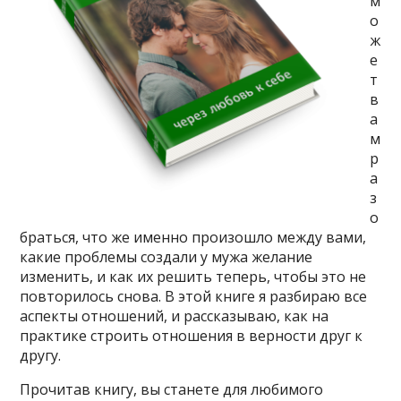
м
о
ж
е
т
в
а
м
р
а
з
о
браться, что же именно произошло между вами,
какие проблемы создали у мужа желание
изменить, и как их решить теперь, чтобы это не
повторилось снова. В этой книге я разбираю все
аспекты отношений, и рассказываю, как на
практике строить отношения в верности друг к
другу.
Прочитав книгу, вы станете для любимого