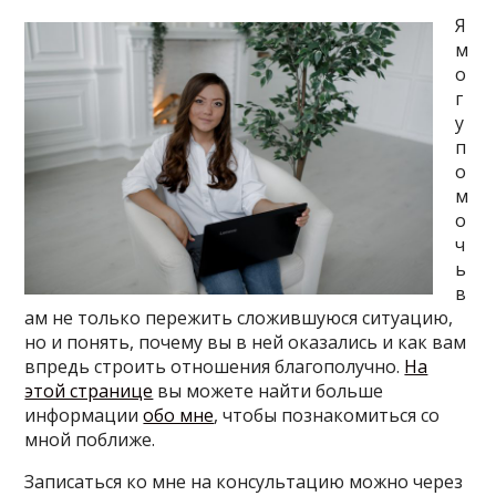
Я
м
о
г
у
п
о
м
о
ч
ь
в
ам не только пережить сложившуюся ситуацию,
но и понять, почему вы в ней оказались и как вам
впредь строить отношения благополучно.
На
этой странице
вы можете найти больше
информации
обо мне
, чтобы познакомиться со
мной поближе.
Записаться ко мне на консультацию можно через