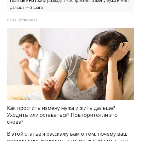
Главная
»
На грани развода
»
Как простить измену мужа и жить
дальше — 3 шага
Лара Литвинова
Как простить измену мужа и жить дальше?
Уходить или оставаться? Повторится ли это
снова?
В этой статье я расскажу вам о том, почему ваш
мужчина мог изменить вам, и как вам его за это