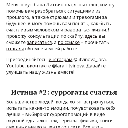
Меня зовут Лара Литвинова, я психолог, и могу
помочь вам разобраться с ситуациями из
прошлого, а также страхами и тревогами за
будущее. Я могу помочь вам понять, как быть
счастливым человеком и радоваться жизни. Я
провожу консультации по скайпу,
здесь
вы
сможете
записаться
, а
по ссылке
– прочитать
отзывы
обо мне и моей работе.
Присоединяйтесь:
инстаграм
@litvinova_lara,
Youtube
,
вконтакте
@lara_litvinova. Давайте
улучшать нашу жизнь вместе!
Истина #2: суррогаты счастья
Большинство людей, когда хотят встряхнуться,
испытать какие-то эмоции, почувствовать себя
лучше – выбирают суррогат эмоций в виде
вкусной еды, алкоголя, сериала, фильма, книги,
смешных видео в ленте соц сети. Все это –