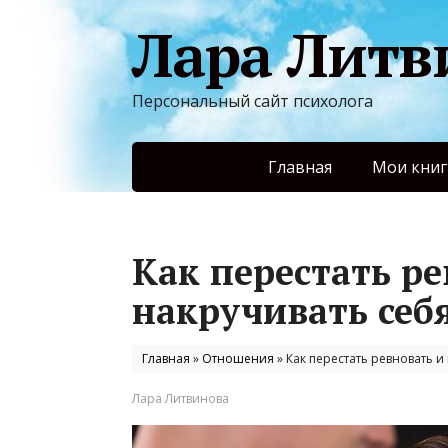
Лара Литв
Персональный сайт психолога
Главная
Мои книг
Как перестать ре
накручивать себ
Главная
»
Отношения
»
Как перестать ревновать и
Лара Литвинова