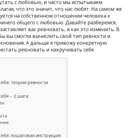
путать с любовью, и часто мы испытываем
агая, что это значит, что нас любят. На самом же
уется на собственном отношении человека к
 ничего общего с любовью. Давайте разберемся,
аставляет вас ревновать, и как это изменить. В
бы вы смогли вычислить свой тип ревности и
икновения. А дальше я привожу конкретную
естать ревновать и накручивать себя.
себя: теория ревности
ебя – 2 шага:
ти
иста
нение
себя: пошаговая инструкция