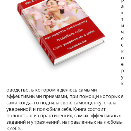
а
к
т
и
ч
е
с
к
о
е
р
у
к
оводство, в котором я делюсь самыми
эффективными приемами, при помощи которых я
сама когда-то подняла свою самооценку, стала
уверенной и полюбила себя. Книга состоит
полностью из практических, самых эффективных
заданий и упражнений, направленных на любовь
к себе.