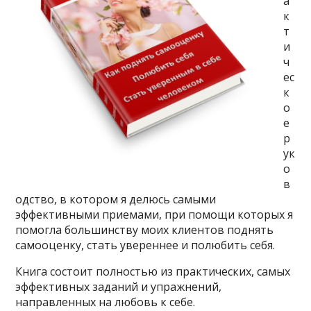
а
к
т
и
ч
ес
к
о
е
р
ук
о
в
одство, в котором я делюсь самыми
эффективными приемами, при помощи которых я
помогла большинству моих клиентов поднять
самооценку, стать увереннее и полюбить себя.
Книга состоит полностью из практических, самых
эффективных заданий и упражнений,
направленных на любовь к себе.