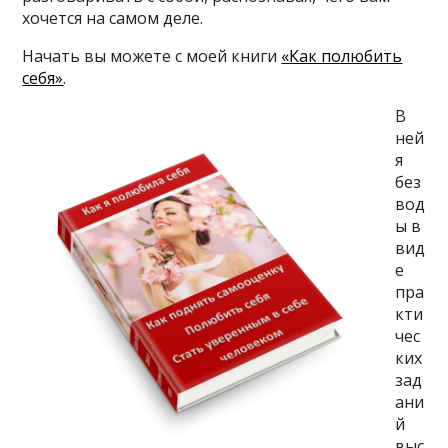
хочется на самом деле.
Начать вы можете с моей книги
«Как полюбить
себя»
.
В
ней
я
без
вод
ы в
вид
е
пра
кти
чес
ких
зад
ани
й
выс