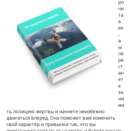
ро
чи
та
в
ее
,
в
ы
пе
ре
ст
ан
ет
е
за
ни
ма
ть позицию жертвы и начнете неизбежно
двигаться вперед. Она поможет вам изменить
свой характер и привычки так, что вы
перестанете топтаться на месте, и будете решать